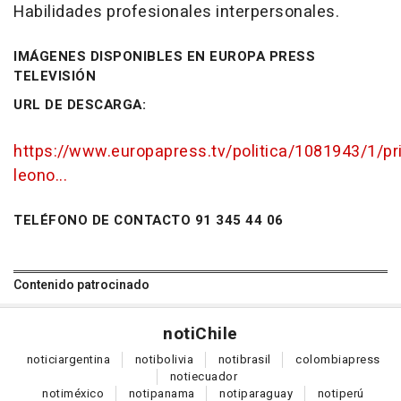
Habilidades profesionales interpersonales.
IMÁGENES DISPONIBLES EN EUROPA PRESS
TELEVISIÓN
URL DE DESCARGA:
https://www.europapress.tv/politica/1081943/1/pr
leono...
TELÉFONO DE CONTACTO 91 345 44 06
Contenido patrocinado
noti
Chile
notici
argentina
noti
bolivia
noti
brasil
colombia
press
noti
ecuador
noti
méxico
noti
panama
noti
paraguay
noti
perú