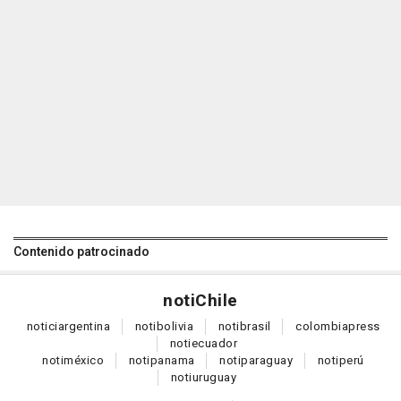
Contenido patrocinado
noti
Chile
notici
argentina
noti
bolivia
noti
brasil
colombia
press
noti
ecuador
noti
méxico
noti
panama
noti
paraguay
noti
perú
noti
uruguay