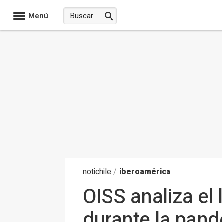
Menú
noti
chile
/
iberoamérica
OISS analiza el
durante la pan