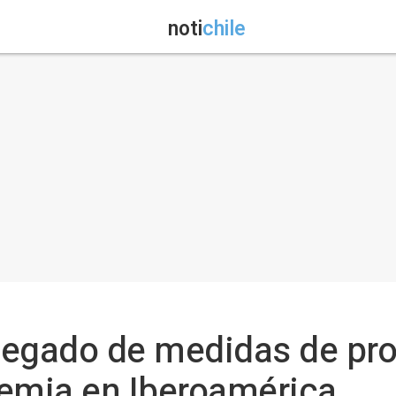
noti
chile
 legado de medidas de pro
demia en Iberoamérica