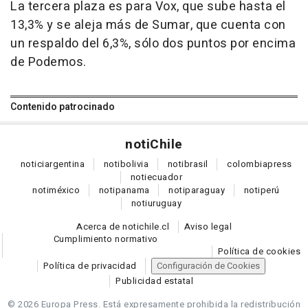
La tercera plaza es para Vox, que sube hasta el
13,3% y se aleja más de Sumar, que cuenta con
un respaldo del 6,3%, sólo dos puntos por encima
de Podemos.
Contenido patrocinado
noti
Chile
notici
argentina
noti
bolivia
noti
brasil
colombia
press
noti
ecuador
noti
méxico
noti
panama
noti
paraguay
noti
perú
noti
uruguay
Acerca de notichile.cl
Aviso legal
Cumplimiento normativo
Política de cookies
Política de privacidad
Configuración de Cookies
Publicidad estatal
© 2026 Europa Press.
Está expresamente prohibida la redistribución