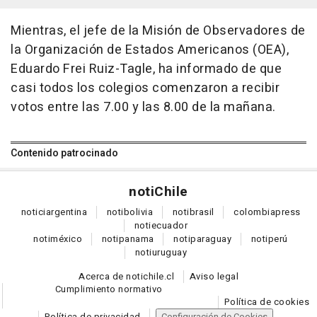
Mientras, el jefe de la Misión de Observadores de
la Organización de Estados Americanos (OEA),
Eduardo Frei Ruiz-Tagle, ha informado de que
casi todos los colegios comenzaron a recibir
votos entre las 7.00 y las 8.00 de la mañana.
Contenido patrocinado
noti
Chile
notici
argentina
noti
bolivia
noti
brasil
colombia
press
noti
ecuador
noti
méxico
noti
panama
noti
paraguay
noti
perú
noti
uruguay
Acerca de notichile.cl
Aviso legal
Cumplimiento normativo
Política de cookies
Política de privacidad
Configuración de Cookies