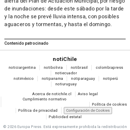
alerta del Plan de Actuación Municipal, por riesgo
de inundaciones: desde este sábado por la tarde
y la noche se prevé lluvia intensa, con posibles
aguaceros y tormentas, y hasta el domingo.
Contenido patrocinado
noti
Chile
notici
argentina
noti
bolivia
noti
brasil
colombia
press
noti
ecuador
noti
méxico
noti
panama
noti
paraguay
noti
perú
noti
uruguay
Acerca de notichile.cl
Aviso legal
Cumplimiento normativo
Política de cookies
Política de privacidad
Configuración de Cookies
Publicidad estatal
© 2026 Europa Press.
Está expresamente prohibida la redistribución