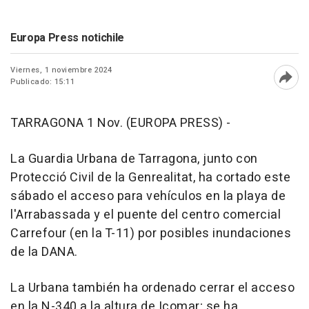
Europa Press notichile
Viernes, 1 noviembre 2024
Publicado: 15:11
Abri
TARRAGONA 1 Nov. (EUROPA PRESS) -
La Guardia Urbana de Tarragona, junto con
Protecció Civil de la Genrealitat, ha cortado este
sábado el acceso para vehículos en la playa de
l'Arrabassada y el puente del centro comercial
Carrefour (en la T-11) por posibles inundaciones
de la DANA.
La Urbana también ha ordenado cerrar el acceso
en la N-340 a la altura de Icomar; se ha