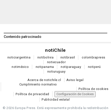
Contenido patrocinado
noti
Chile
notici
argentina
noti
bolivia
noti
brasil
colombia
press
noti
ecuador
noti
méxico
noti
panama
noti
paraguay
noti
perú
noti
uruguay
Acerca de notichile.cl
Aviso legal
Cumplimiento normativo
Política de cookies
Política de privacidad
Configuración de Cookies
Publicidad estatal
© 2026 Europa Press.
Está expresamente prohibida la redistribución