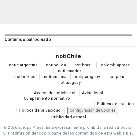
Contenido patrocinado
noti
Chile
notici
argentina
noti
bolivia
noti
brasil
colombia
press
noti
ecuador
noti
méxico
noti
panama
noti
paraguay
noti
perú
noti
uruguay
Acerca de notichile.cl
Aviso legal
Cumplimiento normativo
Política de cookies
Política de privacidad
Configuración de Cookies
Publicidad estatal
© 2026 Europa Press.
Está expresamente prohibida la redistribución
y la redifusión de todo o parte de los contenidos de esta web sin su