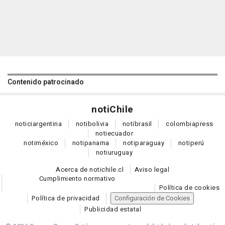
Contenido patrocinado
noti
Chile
notici
argentina
noti
bolivia
noti
brasil
colombia
press
noti
ecuador
noti
méxico
noti
panama
noti
paraguay
noti
perú
noti
uruguay
Acerca de notichile.cl
Aviso legal
Cumplimiento normativo
Política de cookies
Política de privacidad
Configuración de Cookies
Publicidad estatal