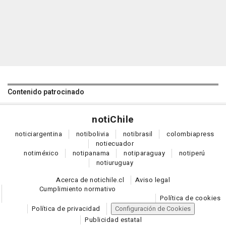
Contenido patrocinado
noti
Chile
notici
argentina
noti
bolivia
noti
brasil
colombia
press
noti
ecuador
noti
méxico
noti
panama
noti
paraguay
noti
perú
noti
uruguay
Acerca de notichile.cl
Aviso legal
Cumplimiento normativo
Política de cookies
Política de privacidad
Configuración de Cookies
Publicidad estatal