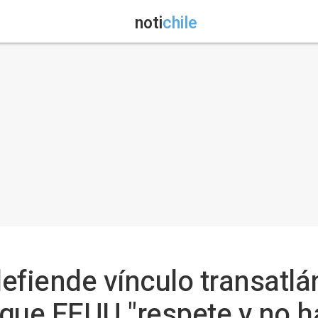
noti
chile
efiende vínculo transatlá
 que EEUU "respete y no 