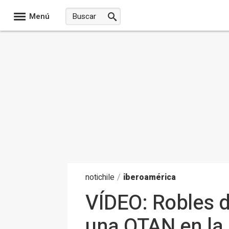
Menú
noti
chile
/
iberoamérica
VÍDEO: Robles d
una OTAN en la