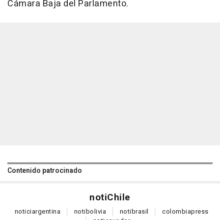
Cámara Baja del Parlamento.
Contenido patrocinado
noti
Chile
notici
argentina
noti
bolivia
noti
brasil
colombia
press