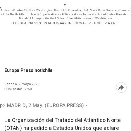
Archivo - October 22, 2025, Washington, District Of Columbia, USA: Mark Rutte, Secretary General
of the North Atlantic Treaty Organization (NATO) speaks as he meets United States President
Donald J Trump in the Oval Office of the White House in Washington
- EUROPA PRESS/CONTACTO/AARON SCHWARTZ - POOL VIA CN
Europa Press notichile
Sábado, 2 mayo 2026
Publicado: 12:50
Abri
p>
MADRID, 2 May. (EUROPA PRESS) -
La Organización del Tratado del Atlántico Norte
(OTAN) ha pedido a Estados Unidos que aclare