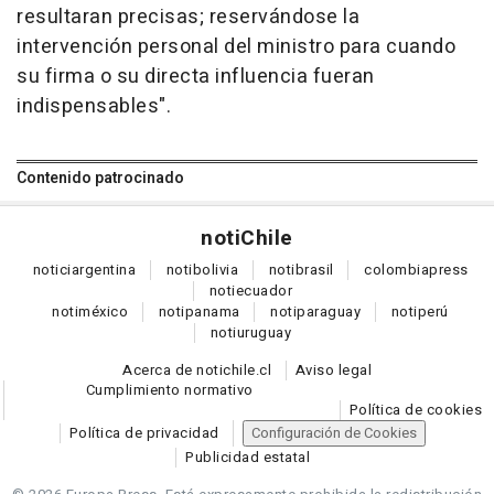
resultaran precisas; reservándose la
intervención personal del ministro para cuando
su firma o su directa influencia fueran
indispensables".
Contenido patrocinado
noti
Chile
notici
argentina
noti
bolivia
noti
brasil
colombia
press
noti
ecuador
noti
méxico
noti
panama
noti
paraguay
noti
perú
noti
uruguay
Acerca de notichile.cl
Aviso legal
Cumplimiento normativo
Política de cookies
Política de privacidad
Configuración de Cookies
Publicidad estatal