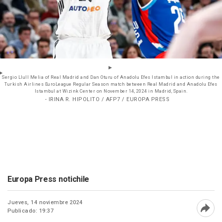
Sergio Llull Melia of Real Madrid and Dan Oturu of Anadolu Efes Istambul in action during the
Turkish Airlines EuroLeague Regular Season match between Real Madrid and Anadolu Efes
Istambul at Wizink Center on November 14, 2024 in Madrid, Spain.
- IRINA R. HIPOLITO / AFP7 / EUROPA PRESS
Europa Press notichile
Jueves, 14 noviembre 2024
Publicado: 19:37
Abri