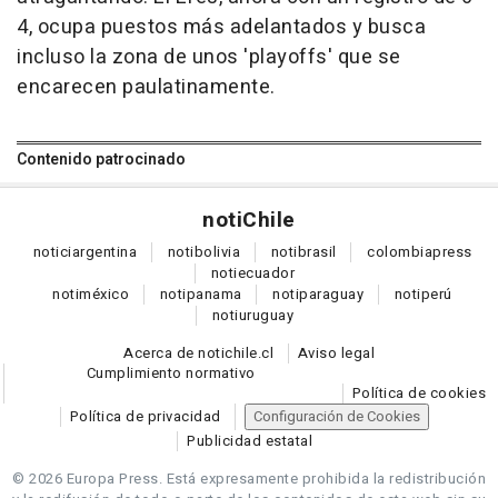
4, ocupa puestos más adelantados y busca
incluso la zona de unos 'playoffs' que se
encarecen paulatinamente.
Contenido patrocinado
noti
Chile
notici
argentina
noti
bolivia
noti
brasil
colombia
press
noti
ecuador
noti
méxico
noti
panama
noti
paraguay
noti
perú
noti
uruguay
Acerca de notichile.cl
Aviso legal
Cumplimiento normativo
Política de cookies
Política de privacidad
Configuración de Cookies
Publicidad estatal
© 2026 Europa Press.
Está expresamente prohibida la redistribución