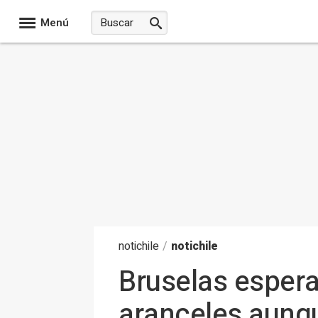
Menú
noti
chile
/
notichile
Bruselas espera
aranceles aunqu