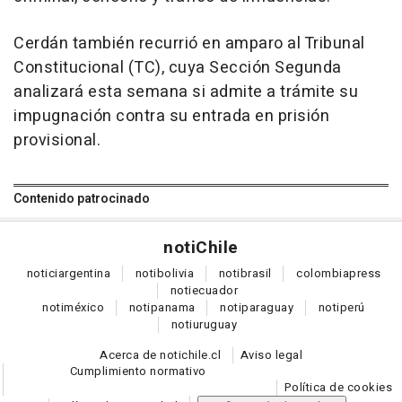
Cerdán también recurrió en amparo al Tribunal
Constitucional (TC), cuya Sección Segunda
analizará esta semana si admite a trámite su
impugnación contra su entrada en prisión
provisional.
Contenido patrocinado
noti
Chile
notici
argentina
noti
bolivia
noti
brasil
colombia
press
noti
ecuador
noti
méxico
noti
panama
noti
paraguay
noti
perú
noti
uruguay
Acerca de notichile.cl
Aviso legal
Cumplimiento normativo
Política de cookies