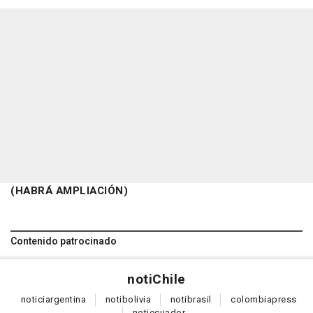
(HABRÁ AMPLIACIÓN)
Contenido patrocinado
noti
Chile
notici
argentina
noti
bolivia
noti
brasil
colombia
press
noti
ecuador