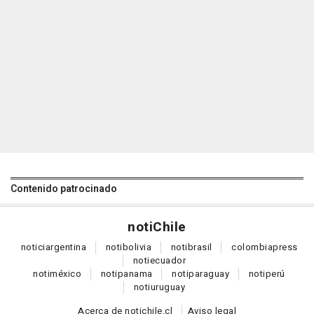
Contenido patrocinado
noti
Chile
notici
argentina
noti
bolivia
noti
brasil
colombia
press
noti
ecuador
noti
méxico
noti
panama
noti
paraguay
noti
perú
noti
uruguay
Acerca de notichile.cl
Aviso legal