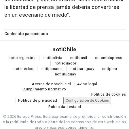
la libertad de prensa jamás debería convertirse
en un escenario de miedo".
Contenido patrocinado
noti
Chile
notici
argentina
noti
bolivia
noti
brasil
colombia
press
noti
ecuador
noti
méxico
noti
panama
noti
paraguay
noti
perú
noti
uruguay
Acerca de notichile.cl
Aviso legal
Cumplimiento normativo
Política de cookies
Política de privacidad
Configuración de Cookies
Publicidad estatal
© 2026 Europa Press.
Está expresamente prohibida la redistribución
y la redifusión de todo o parte de los contenidos de esta web sin su
previo y expreso consentimiento.