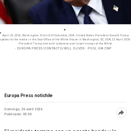
April 23, 2026, Washington, District Of Columbia, USA: United States President Donald Trump
speaks to the media in the Oval Office of the White House in Washington, DC, USA, 23 April 2026.
President Trump met with Lebanese and Israeli envoys at the White
- EUROPA PRESS/CONTACTO/WILL OLIVER - POOL VIA CNP
Europa Press notichile
Domingo, 26 abril 2026
Publicado: 03:05
Abri