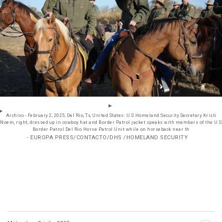
Archivo - February 2, 2025, Del Rio, Tx, United States: U.S Homeland Security Secretary Kristi
Noem, right, dressed up in cowboy hat and Border Patrol jacket speaks with members of the U.S
Border Patrol Del Rio Horse Patrol Unit while on horseback near th
- EUROPA PRESS/CONTACTO/DHS /HOMELAND SECURITY