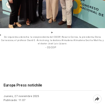
De izquierda a derecha: la vicepresidenta del CGCOP, Rosario Correa; la presidenta, Elena
Carrascosa; el profesor David G. Armstrong; la doctora Almudena Almudena Cecilia Matilla; y
el doctor José Luis Lázaro.
- CGCOP
Europa Press notichile
Jueves, 27 noviembre 2025
Publicado: 11:07
Abri