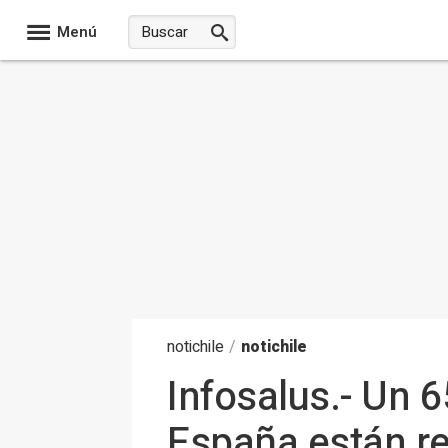
Menú
noti
chile
/
notichile
Infosalus.- Un 
España están re