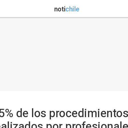
noti
chile
65% de los procedimientos
alizados por profesional