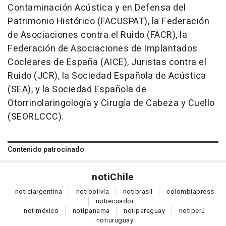
Contaminación Acústica y en Defensa del
Patrimonio Histórico (FACUSPAT), la Federación
de Asociaciones contra el Ruido (FACR), la
Federación de Asociaciones de Implantados
Cocleares de España (AICE), Juristas contra el
Ruido (JCR), la Sociedad Española de Acústica
(SEA), y la Sociedad Española de
Otorrinolaringología y Cirugía de Cabeza y Cuello
(SEORLCCC).
Contenido patrocinado
noti
Chile
notici
argentina
noti
bolivia
noti
brasil
colombia
press
noti
ecuador
noti
méxico
noti
panama
noti
paraguay
noti
perú
noti
uruguay