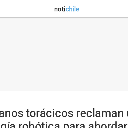
noti
chile
ujanos torácicos reclaman 
ugía robótica para abordar