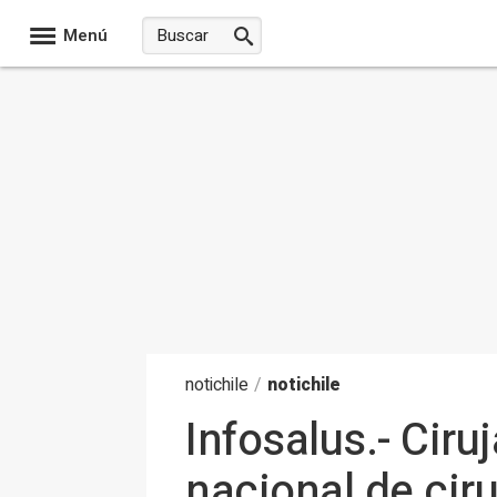
Menú
noti
chile
/
notichile
Infosalus.- Cir
nacional de cir