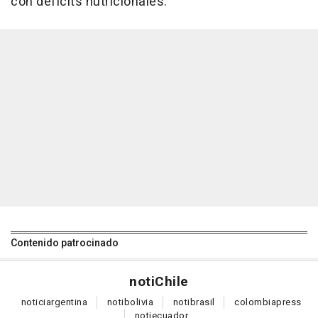
con déficits nutricionales.
Contenido patrocinado
noti
Chile
notici
argentina
noti
bolivia
noti
brasil
colombia
press
noti
ecuador