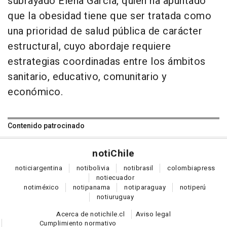
subrayado Elena García, quien ha apuntado
que la obesidad tiene que ser tratada como
una prioridad de salud pública de carácter
estructural, cuyo abordaje requiere
estrategias coordinadas entre los ámbitos
sanitario, educativo, comunitario y
económico.
Contenido patrocinado
noti
Chile
notici
argentina
noti
bolivia
noti
brasil
colombia
press
noti
ecuador
noti
méxico
noti
panama
noti
paraguay
noti
perú
noti
uruguay
Acerca de notichile.cl
Aviso legal
Cumplimiento normativo