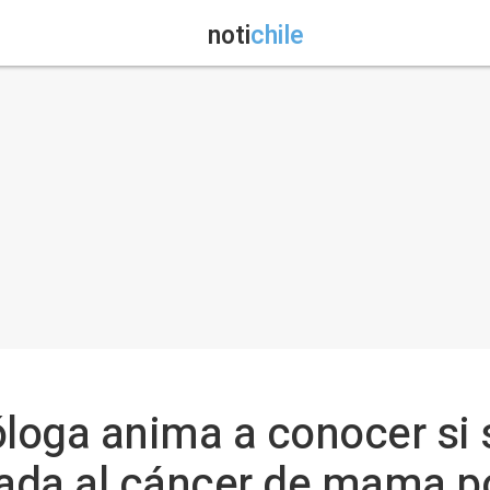
noti
chile
óloga anima a conocer si 
ada al cáncer de mama p