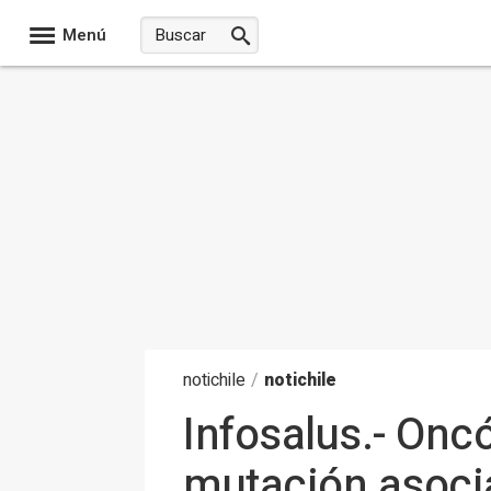
Menú
noti
chile
/
notichile
Infosalus.- Onc
mutación asoci