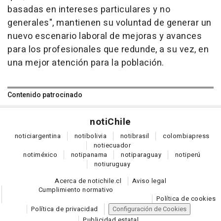
basadas en intereses particulares y no
generales", mantienen su voluntad de generar un
nuevo escenario laboral de mejoras y avances
para los profesionales que redunde, a su vez, en
una mejor atención para la población.
Contenido patrocinado
noti
Chile
notici
argentina
noti
bolivia
noti
brasil
colombia
press
noti
ecuador
noti
méxico
noti
panama
noti
paraguay
noti
perú
noti
uruguay
Acerca de notichile.cl
Aviso legal
Cumplimiento normativo
Política de cookies
Política de privacidad
Configuración de Cookies
Publicidad estatal