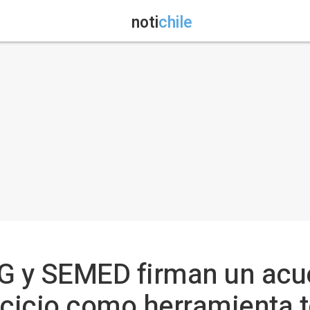
noti
chile
MG y SEMED firman un acu
rcicio como herramienta 