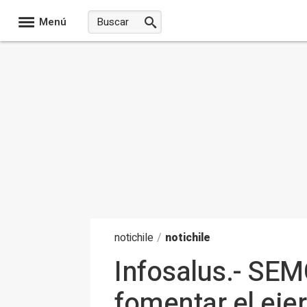
Menú
noti
chile
/
notichile
Infosalus.- SE
fomentar el eje