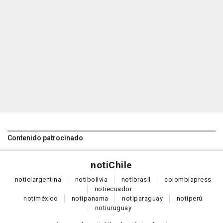
Contenido patrocinado
noti
Chile
notici
argentina
noti
bolivia
noti
brasil
colombia
press
noti
ecuador
noti
méxico
noti
panama
noti
paraguay
noti
perú
noti
uruguay