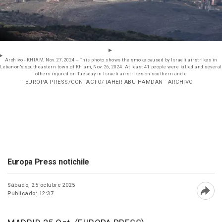
Archivo - KHIAM, Nov. 27, 2024 -- This photo shows the smoke caused by Israeli airstrikes in
Lebanon's southeastern town of Khiam, Nov. 26, 2024. At least 41 people were killed and several
others injured on Tuesday in Israeli airstrikes on southern and e
- EUROPA PRESS/CONTACTO/TAHER ABU HAMDAN - ARCHIVO
Europa Press notichile
Sábado, 25 octubre 2025
Publicado: 12:37
Abri