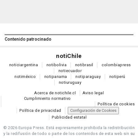
Contenido patrocinado
noti
Chile
notici
argentina
noti
bolivia
noti
brasil
colombia
press
noti
ecuador
noti
méxico
noti
panama
noti
paraguay
noti
perú
noti
uruguay
Acerca de notichile.cl
Aviso legal
Cumplimiento normativo
Política de cookies
Política de privacidad
Configuración de Cookies
Publicidad estatal
© 2026 Europa Press.
Está expresamente prohibida la redistribución
y la redifusión de todo o parte de los contenidos de esta web sin su