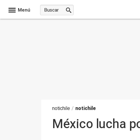
Menú
noti
chile
/
notichile
México lucha por