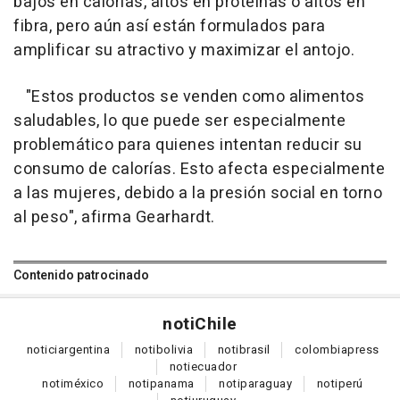
bajos en calorías, altos en proteínas o altos en
fibra, pero aún así están formulados para
amplificar su atractivo y maximizar el antojo.
"Estos productos se venden como alimentos
saludables, lo que puede ser especialmente
problemático para quienes intentan reducir su
consumo de calorías. Esto afecta especialmente
a las mujeres, debido a la presión social en torno
al peso", afirma Gearhardt.
Contenido patrocinado
noti
Chile
notici
argentina
noti
bolivia
noti
brasil
colombia
press
noti
ecuador
noti
méxico
noti
panama
noti
paraguay
noti
perú