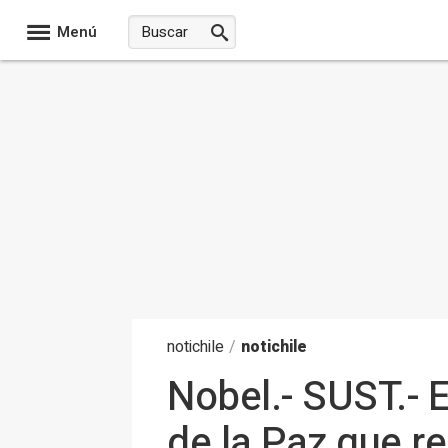
Menú
noti
chile
/
notichile
Nobel.- SUST.- 
de la Paz que 