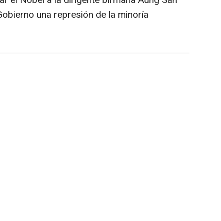
rar el Nobel a la dirigente birmana Aung San
Gobierno una represión de la minoría