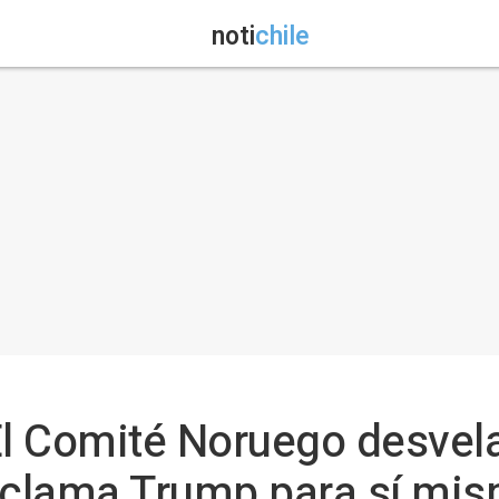
noti
chile
El Comité Noruego desvela
reclama Trump para sí mi