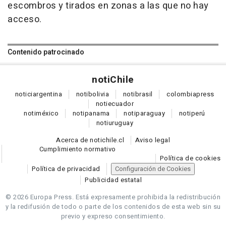
escombros y tirados en zonas a las que no hay
acceso.
Contenido patrocinado
noti
Chile
notici
argentina
noti
bolivia
noti
brasil
colombia
press
noti
ecuador
noti
méxico
noti
panama
noti
paraguay
noti
perú
noti
uruguay
Acerca de notichile.cl
Aviso legal
Cumplimiento normativo
Política de cookies
Política de privacidad
Configuración de Cookies
Publicidad estatal
© 2026 Europa Press.
Está expresamente prohibida la redistribución
y la redifusión de todo o parte de los contenidos de esta web sin su
previo y expreso consentimiento.