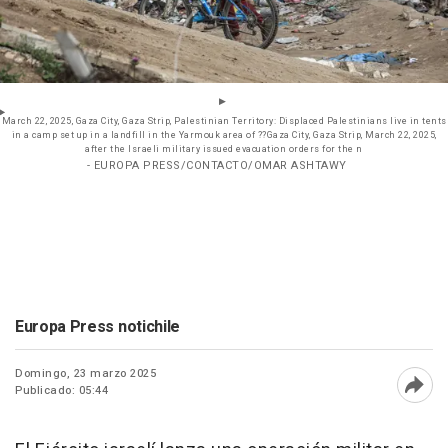
March 22, 2025, Gaza City, Gaza Strip, Palestinian Territory: Displaced Palestinians live in tents
in a camp set up in a landfill in the Yarmouk area of ??Gaza City, Gaza Strip, March 22, 2025,
after the Israeli military issued evacuation orders for the n
- EUROPA PRESS/CONTACTO/OMAR ASHTAWY
Europa Press notichile
Domingo, 23 marzo 2025
Publicado: 05:44
Abri