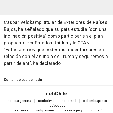
Caspar Veldkamp, titular de Exteriores de Países
Bajos, ha señalado que su país estudia "con una
inclinación positiva" cómo participar en el plan
propuesto por Estados Unidos y la OTAN.
"Estudiaremos qué podemos hacer también en
relación con el anuncio de Trump y seguiremos a
partir de ahí", ha declarado.
Contenido patrocinado
noti
Chile
notici
argentina
noti
bolivia
noti
brasil
colombia
press
noti
ecuador
noti
méxico
noti
panama
noti
paraguay
noti
perú