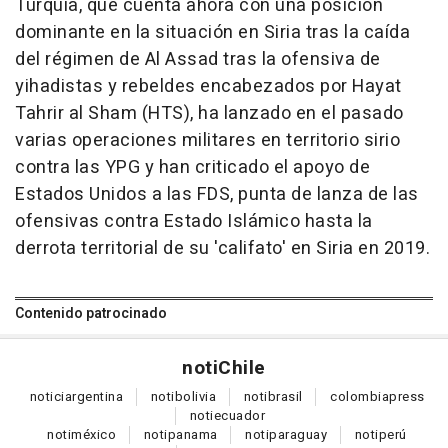
Turquía, que cuenta ahora con una posición
dominante en la situación en Siria tras la caída
del régimen de Al Assad tras la ofensiva de
yihadistas y rebeldes encabezados por Hayat
Tahrir al Sham (HTS), ha lanzado en el pasado
varias operaciones militares en territorio sirio
contra las YPG y han criticado el apoyo de
Estados Unidos a las FDS, punta de lanza de las
ofensivas contra Estado Islámico hasta la
derrota territorial de su 'califato' en Siria en 2019.
Contenido patrocinado
noti
Chile
notici
argentina
noti
bolivia
noti
brasil
colombia
press
noti
ecuador
noti
méxico
noti
panama
noti
paraguay
noti
perú