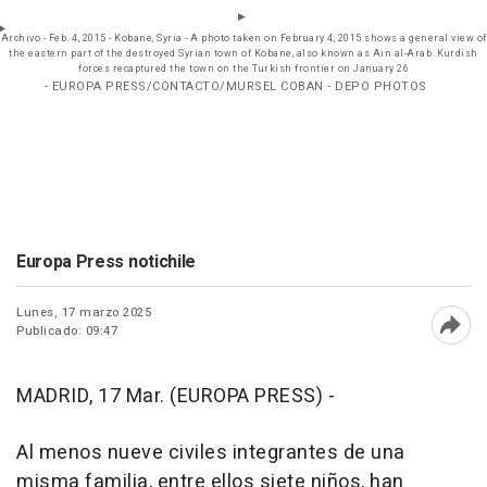
Archivo - Feb. 4, 2015 - Kobane, Syria - A photo taken on February 4, 2015 shows a general view of
the eastern part of the destroyed Syrian town of Kobane, also known as Ain al-Arab. Kurdish
forces recaptured the town on the Turkish frontier on January 26
- EUROPA PRESS/CONTACTO/MURSEL COBAN - DEPO PHOTOS
Europa Press notichile
Lunes, 17 marzo 2025
Publicado: 09:47
Abri
MADRID, 17 Mar. (EUROPA PRESS) -
Al menos nueve civiles integrantes de una
misma familia, entre ellos siete niños, han