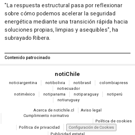
"La respuesta estructural pasa por reflexionar
sobre cómo podemos acelerar la seguridad
energética mediante una transición rápida hacia
soluciones propias, limpias y asequibles", ha
subrayado Ribera.
Contenido patrocinado
noti
Chile
notici
argentina
noti
bolivia
noti
brasil
colombia
press
noti
ecuador
noti
méxico
noti
panama
noti
paraguay
noti
perú
noti
uruguay
Acerca de notichile.cl
Aviso legal
Cumplimiento normativo
Política de cookies
Política de privacidad
Configuración de Cookies
Publicidad estatal