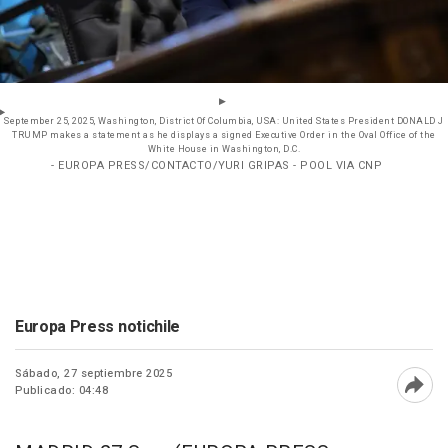
September 25, 2025, Washington, District Of Columbia, USA: United States President DONALD J
TRUMP makes a statement as he displays a signed Executive Order in the Oval Office of the
White House in Washington, D.C.
- EUROPA PRESS/CONTACTO/YURI GRIPAS - POOL VIA CNP
Europa Press notichile
Sábado, 27 septiembre 2025
Publicado: 04:48
Abri