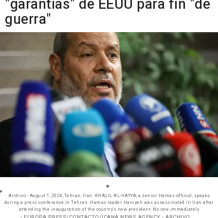
"garantías" de EEUU para fin "de
guerra"
Archivo - August 1, 2024, Tehran, Iran: KHALIL AL-HAYYA, a senior Hamas official, speaks
during a press conference in Tehran. Hamas leader Haniyeh was assassinated in Iran after
attending the inauguration of the country's new president. No one immediately
- EUROPA PRESS/CONTACTO/ICANA NEWS AGENCY - ARCHIVO