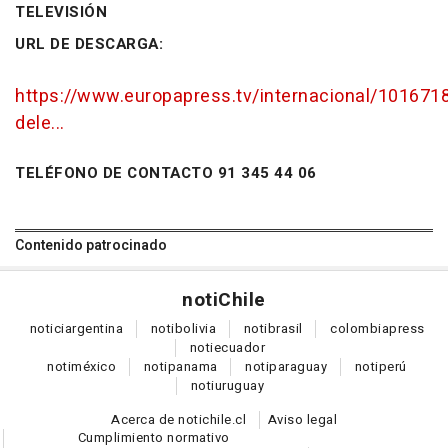
TELEVISIÓN
URL DE DESCARGA:
https://www.europapress.tv/internacional/1016718
dele...
TELÉFONO DE CONTACTO 91 345 44 06
Contenido patrocinado
noti
Chile
notici
argentina
noti
bolivia
noti
brasil
colombia
press
noti
ecuador
noti
méxico
noti
panama
noti
paraguay
noti
perú
noti
uruguay
Acerca de notichile.cl
Aviso legal
Cumplimiento normativo