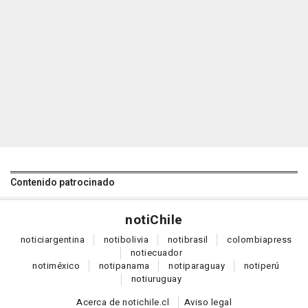
Contenido patrocinado
noti
Chile
notici
argentina
noti
bolivia
noti
brasil
colombia
press
noti
ecuador
noti
méxico
noti
panama
noti
paraguay
noti
perú
noti
uruguay
Acerca de notichile.cl
Aviso legal