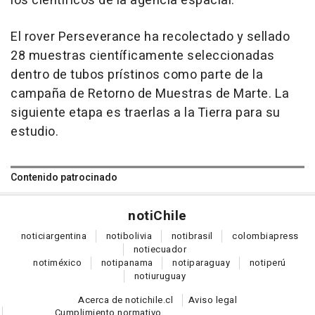
los científicos de la agencia espacial.
El rover Perseverance ha recolectado y sellado
28 muestras científicamente seleccionadas
dentro de tubos prístinos como parte de la
campaña de Retorno de Muestras de Marte. La
siguiente etapa es traerlas a la Tierra para su
estudio.
Contenido patrocinado
noti
Chile
notici
argentina
noti
bolivia
noti
brasil
colombia
press
noti
ecuador
noti
méxico
noti
panama
noti
paraguay
noti
perú
noti
uruguay
Acerca de notichile.cl
Aviso legal
Cumplimiento normativo