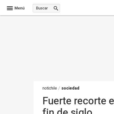
Menú
noti
chile
/
sociedad
Fuerte recorte e
fin de siglo