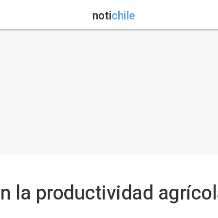
noti
chile
n la productividad agríco