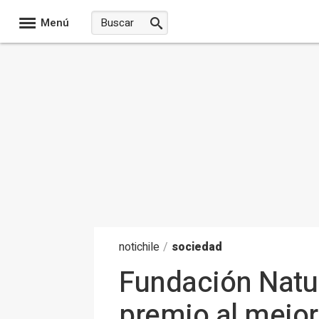
Menú
noti
chile
/
sociedad
Fundación Natur
premio al mejor