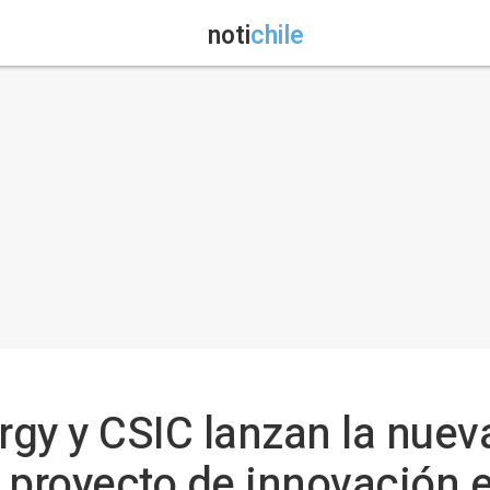
noti
chile
gy y CSIC lanzan la nueva
 proyecto de innovación 