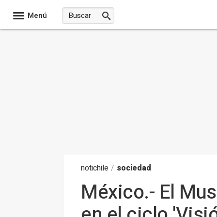
Menú
noti
chile
/
sociedad
México.- El Mu
en el ciclo 'Vis