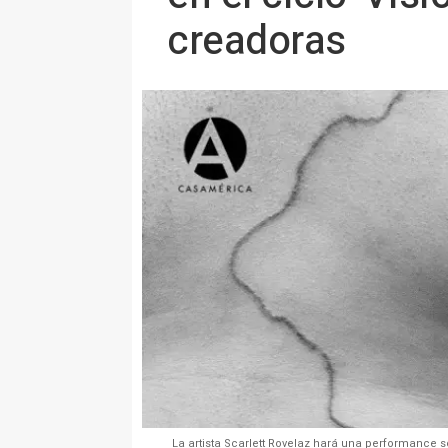
creadoras
La artista Scarlett Rovelaz hará una performance so