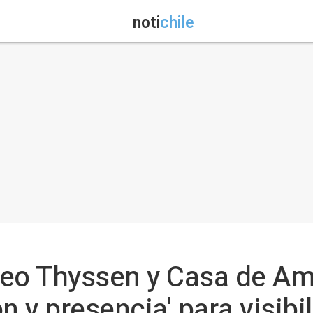
noti
chile
seo Thyssen y Casa de Am
ión y presencia' para visibi