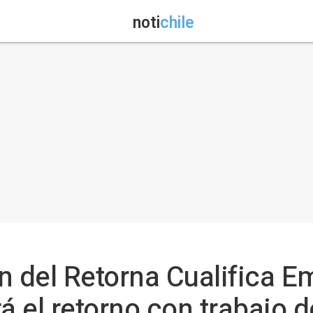
noti
chile
n del Retorna Cualifica E
 el retorno con trabajo d