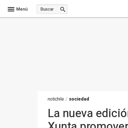
Menú
noti
chile
/
sociedad
La nueva edició
Xunta promoverá