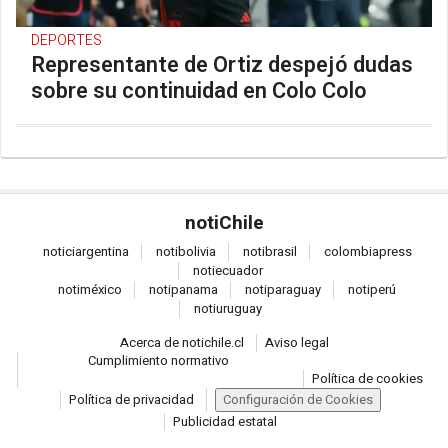
DEPORTES
Representante de Ortiz despejó dudas
sobre su continuidad en Colo Colo
noti
Chile
notici
argentina
noti
bolivia
noti
brasil
colombia
press
noti
ecuador
noti
méxico
noti
panama
noti
paraguay
noti
perú
noti
uruguay
Acerca de notichile.cl
Aviso legal
Cumplimiento normativo
Política de cookies
Política de privacidad
Configuración de Cookies
Publicidad estatal